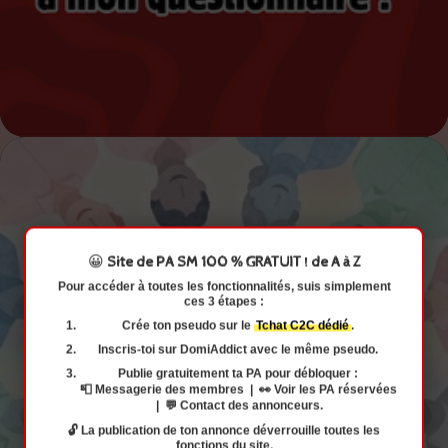
😀
Site de PA SM 100 % GRATUIT ! de A à Z
Pour accéder à
toutes les fonctionnalités
, suis simplement
ces 3 étapes :
Crée ton pseudo
sur le
Tchat C2C dédié
.
Inscris-toi
sur DomiAddict avec
le même pseudo
.
Publie gratuitement ta PA
pour débloquer :
📮 Messagerie des membres | 👀 Voir les PA réservées
| 💬 Contact des annonceurs.
🔓 La publication de ton annonce déverrouille toutes les
fonctions du site.