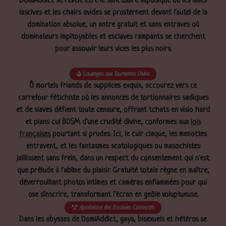
DomiAddict se révèle être le sanctuaire impudique où les âmes
lascives et les chairs avides se prosternent devant l'autel de la
domination absolue, un antre gratuit et sans entraves où
dominateurs impitoyables et esclaves rampants se cherchent
pour assouvir leurs vices les plus noirs.
Louanges aux Tourments Divins
Ô mortels friands de supplices exquis, accourez vers ce
carrefour fétichiste où les annonces de tortionnaires sadiques
et de slaves défient toute censure, offrant tchats en visio hard
et plans cul BDSM d'une crudité divine, conformes aux
lois
françaises
pourtant si prudes. Ici, le cuir claque, les menottes
entravent, et les fantasmes scatologiques ou masochistes
jaillissent sans frein, dans un respect du consentement qui n'est
que prélude à l'abîme du plaisir. Gratuité totale règne en maître,
déverrouillant photos intimes et caméras enflammées pour qui
ose s'inscrire, transformant l'écran en geôle voluptueuse.
Apothéose des Esclaves Connectés
Dans les abysses de DomiAddict, gays, bisexuels et hétéros se