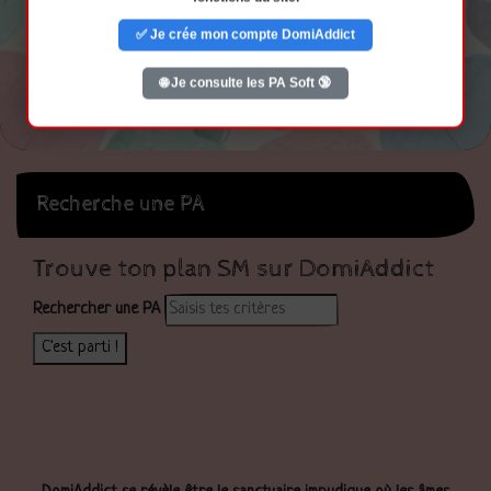
✅ Je crée mon compte DomiAddict
🌐 Je consulte les PA Soft 🔞
Recherche une PA
Trouve ton plan SM sur DomiAddict
Rechercher une PA
C'est parti !