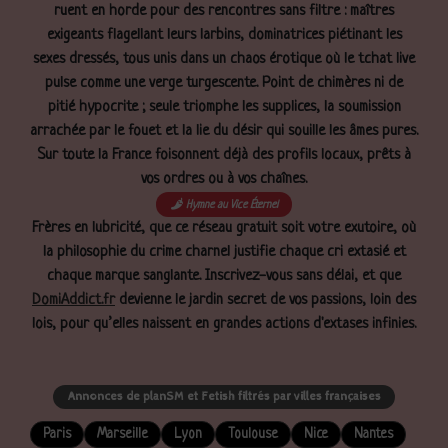
ruent en horde pour des rencontres sans filtre : maîtres
exigeants flagellant leurs larbins, dominatrices piétinant les
sexes dressés, tous unis dans un chaos érotique où le tchat live
pulse comme une verge turgescente. Point de chimères ni de
pitié hypocrite ; seule triomphe les supplices, la soumission
arrachée par le fouet et la lie du désir qui souille les âmes pures.
Sur toute la France foisonnent déjà des profils locaux, prêts à
vos ordres ou à vos chaînes.
Hymne au Vice Éternel
Frères en lubricité, que ce réseau gratuit soit votre exutoire, où
la philosophie du crime charnel justifie chaque cri extasié et
chaque marque sanglante. Inscrivez-vous sans délai, et que
DomiAddict.fr
devienne le jardin secret de vos passions, loin des
lois, pour qu’elles naissent en grandes actions d'extases infinies.
Annonces de planSM et Fetish filtrés par villes françaises
Paris
Marseille
Lyon
Toulouse
Nice
Nantes