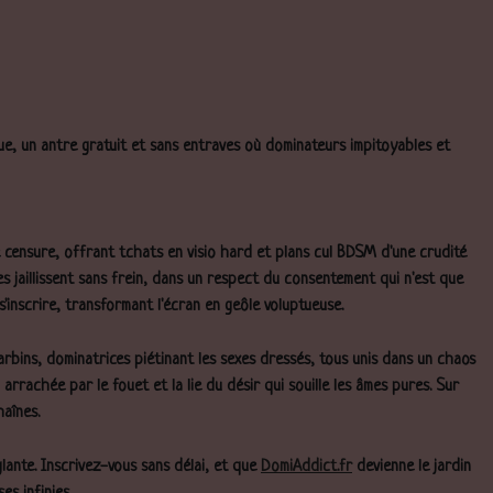
lue, un antre gratuit et sans entraves où dominateurs impitoyables et
e censure, offrant tchats en visio hard et plans cul BDSM d'une crudité
s jaillissent sans frein, dans un respect du consentement qui n'est que
'inscrire, transformant l'écran en geôle voluptueuse.
arbins, dominatrices piétinant les sexes dressés, tous unis dans un chaos
arrachée par le fouet et la lie du désir qui souille les âmes pures. Sur
haînes.
glante. Inscrivez-vous sans délai, et que
DomiAddict.fr
devienne le jardin