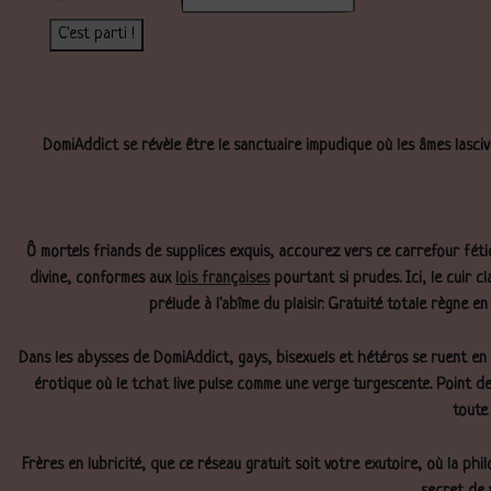
C'est parti !
DomiAddict se révèle être le sanctuaire impudique où les âmes lasciv
Ô mortels friands de supplices exquis, accourez vers ce carrefour féti
divine, conformes aux
lois françaises
pourtant si prudes. Ici, le cuir 
prélude à l'abîme du plaisir. Gratuité totale règne 
Dans les abysses de DomiAddict, gays, bisexuels et hétéros se ruent en h
érotique où le tchat live pulse comme une verge turgescente. Point de c
toute 
Frères en lubricité, que ce réseau gratuit soit votre exutoire, où la ph