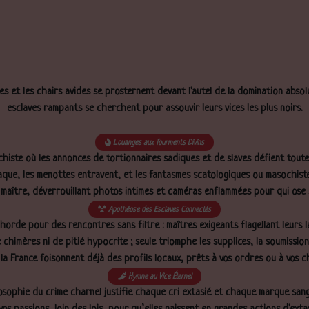
es et les chairs avides se prosternent devant l'autel de la domination abso
esclaves rampants se cherchent pour assouvir leurs vices les plus noirs.
Louanges aux Tourments Divins
chiste où les annonces de tortionnaires sadiques et de slaves défient tout
claque, les menottes entravent, et les fantasmes scatologiques ou masochiste
en maître, déverrouillant photos intimes et caméras enflammées pour qui ose s
Apothéose des Esclaves Connectés
orde pour des rencontres sans filtre : maîtres exigeants flagellant leurs l
himères ni de pitié hypocrite ; seule triomphe les supplices, la soumission 
la France foisonnent déjà des profils locaux, prêts à vos ordres ou à vos c
Hymne au Vice Éternel
ilosophie du crime charnel justifie chaque cri extasié et chaque marque san