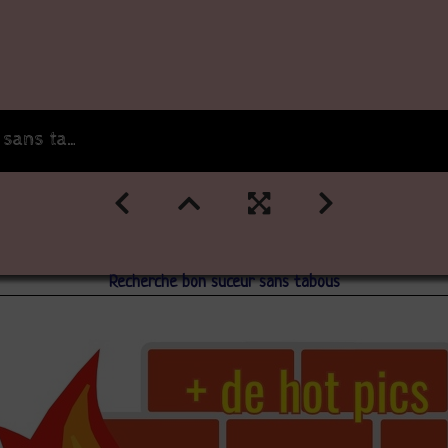
ns tabous
Recherche bon suceur sans tabous