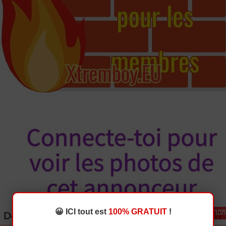
😀 ICI tout est
100% GRATUIT
!
☕ CHAT 💬 Annonce 1075