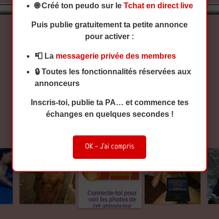
🌐 Créé ton peudo sur le
Tchat en direct live
Puis publie gratuitement ta petite annonce
pour activer :
Cherche bon suceur
sans tabous femme bien venue jeune et propre
📮 La
messagerie privée des membres
🔒 Toutes les
fonctionnalités réservées aux
Contacter l'annonceur avec son pseudo sur le Tchat DomiAddict
annonceurs
Inscris-toi, publie ta PA… et commence tes
échanges en quelques secondes !
Twitter
OK - J'ai compris