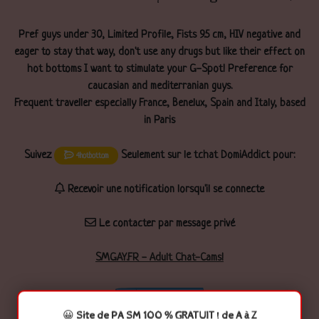
Pref guys under 30, Limited Profile, Fists 9.5 cm, HIV negative and
eager to stay that way, don't use any drugs but like their effect on
hot bottoms I want to stimulate your G-Spot! Preference for
caucasian and mediterranian guys.
Frequent traveller especially France, Benelux, Spain and Italy, based
in Paris
Suivez
Seulement sur le tchat DomiAddict pour:
4hotbottom
Recevoir une notification lorsqu'il se connecte
Le contacter par message privé
SMGAY.FR - Adult Chat-Cams!
Twitter
😀
Site de PA SM 100 % GRATUIT ! de A à Z