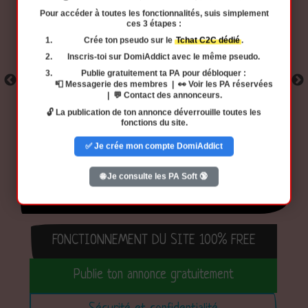
Pour accéder à
toutes les fonctionnalités
, suis simplement
ces 3 étapes :
Crée ton pseudo
sur le
Tchat C2C dédié
.
Inscris-toi
sur DomiAddict avec
le même pseudo
.
Publie gratuitement ta PA
pour débloquer :
📮 Messagerie des membres | 👀 Voir les PA réservées
| 💬 Contact des annonceurs.
🔓 La publication de ton annonce déverrouille toutes les
fonctions du site.
✅ Je crée mon compte DomiAddict
🌐 Je consulte les PA Soft 🔞
Découvre le potentiel gratuit du site
FONCTIONNEMENT DU SITE 100% FREE
Publie ton annonce gratuitement