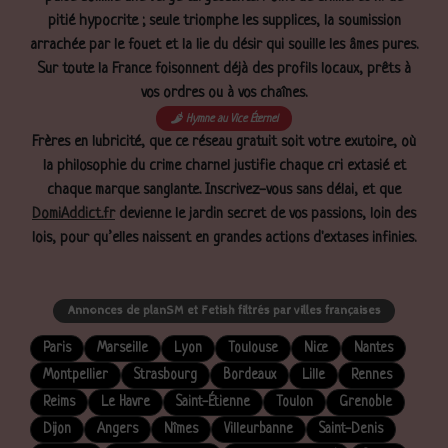
pitié hypocrite ; seule triomphe les supplices, la soumission
arrachée par le fouet et la lie du désir qui souille les âmes pures.
Sur toute la France foisonnent déjà des profils locaux, prêts à
vos ordres ou à vos chaînes.
Hymne au Vice Éternel
Frères en lubricité, que ce réseau gratuit soit votre exutoire, où
la philosophie du crime charnel justifie chaque cri extasié et
chaque marque sanglante. Inscrivez-vous sans délai, et que
DomiAddict.fr
devienne le jardin secret de vos passions, loin des
lois, pour qu’elles naissent en grandes actions d'extases infinies.
Annonces de planSM et Fetish filtrés par villes françaises
Paris
Marseille
Lyon
Toulouse
Nice
Nantes
Montpellier
Strasbourg
Bordeaux
Lille
Rennes
Reims
Le Havre
Saint-Étienne
Toulon
Grenoble
Dijon
Angers
Nîmes
Villeurbanne
Saint-Denis