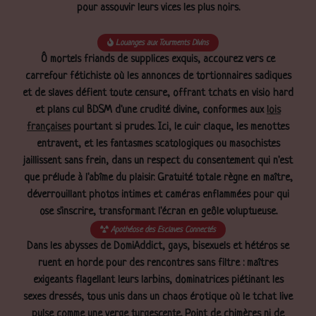
pour assouvir leurs vices les plus noirs.
Louanges aux Tourments Divins
Ô mortels friands de supplices exquis, accourez vers ce
carrefour fétichiste où les annonces de tortionnaires sadiques
et de slaves défient toute censure, offrant tchats en visio hard
et plans cul BDSM d'une crudité divine, conformes aux
lois
françaises
pourtant si prudes. Ici, le cuir claque, les menottes
entravent, et les fantasmes scatologiques ou masochistes
jaillissent sans frein, dans un respect du consentement qui n'est
que prélude à l'abîme du plaisir. Gratuité totale règne en maître,
déverrouillant photos intimes et caméras enflammées pour qui
ose s'inscrire, transformant l'écran en geôle voluptueuse.
Apothéose des Esclaves Connectés
Dans les abysses de DomiAddict, gays, bisexuels et hétéros se
ruent en horde pour des rencontres sans filtre : maîtres
exigeants flagellant leurs larbins, dominatrices piétinant les
sexes dressés, tous unis dans un chaos érotique où le tchat live
pulse comme une verge turgescente. Point de chimères ni de