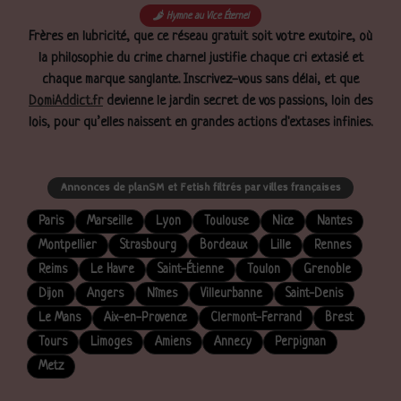
Hymne au Vice Éternel
Frères en lubricité, que ce réseau gratuit soit votre exutoire, où
la philosophie du crime charnel justifie chaque cri extasié et
chaque marque sanglante. Inscrivez-vous sans délai, et que
DomiAddict.fr
devienne le jardin secret de vos passions, loin des
lois, pour qu’elles naissent en grandes actions d'extases infinies.
Annonces de planSM et Fetish filtrés par villes françaises
Paris
Marseille
Lyon
Toulouse
Nice
Nantes
Montpellier
Strasbourg
Bordeaux
Lille
Rennes
Reims
Le Havre
Saint-Étienne
Toulon
Grenoble
Dijon
Angers
Nîmes
Villeurbanne
Saint-Denis
Le Mans
Aix-en-Provence
Clermont-Ferrand
Brest
Tours
Limoges
Amiens
Annecy
Perpignan
Metz