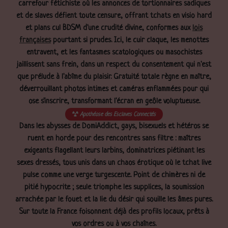
carrefour fétichiste où les annonces de tortionnaires sadiques
et de slaves défient toute censure, offrant tchats en visio hard
et plans cul BDSM d'une crudité divine, conformes aux
lois
françaises
pourtant si prudes. Ici, le cuir claque, les menottes
entravent, et les fantasmes scatologiques ou masochistes
jaillissent sans frein, dans un respect du consentement qui n'est
que prélude à l'abîme du plaisir. Gratuité totale règne en maître,
déverrouillant photos intimes et caméras enflammées pour qui
ose s'inscrire, transformant l'écran en geôle voluptueuse.
Apothéose des Esclaves Connectés
Dans les abysses de DomiAddict, gays, bisexuels et hétéros se
ruent en horde pour des rencontres sans filtre : maîtres
exigeants flagellant leurs larbins, dominatrices piétinant les
sexes dressés, tous unis dans un chaos érotique où le tchat live
pulse comme une verge turgescente. Point de chimères ni de
pitié hypocrite ; seule triomphe les supplices, la soumission
arrachée par le fouet et la lie du désir qui souille les âmes pures.
Sur toute la France foisonnent déjà des profils locaux, prêts à
vos ordres ou à vos chaînes.