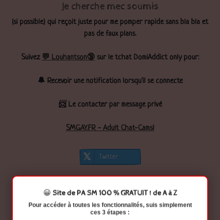
Je cherche mec soumis
(si possible) qui reçoit juste pour me pomper rapide sans bla bla et
pas de faux plans.
Suivez
💬 Louhantson🔞
sur le tchat DomiAddict only pour:
🔔 Recevoir une notification lorsqu'il se connecte
📨 Le contacter par message privé
SMGAY.FR - Adult Chat-Cams!
Twitter
😀
Site de PA SM 100 % GRATUIT ! de A à Z
Pour accéder à
toutes les fonctionnalités
, suis simplement
ces 3 étapes :