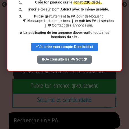
Crée ton pseudo
sur le
Tchat C2C dédié
.
Inscris-toi
sur DomiAddict avec
le même pseudo
.
Publie gratuitement ta PA
pour débloquer :
📮 Messagerie des membres | 👀 Voir les PA réservées
| 💬 Contact des annonceurs.
🔓 La publication de ton annonce déverrouille toutes les
fonctions du site.
✅ Je crée mon compte DomiAddict
Découvre le potentiel gratuit du site
🌐 Je consulte les PA Soft 🔞
FONCTIONNEMENT DU SITE 100% FREE
Publie ton annonce gratuitement
Sécurité et confidentialité
Recherche une PA