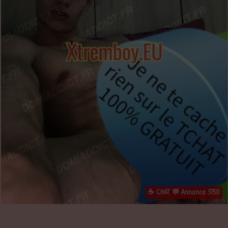
☕ CHAT 💬 Annonce 3750