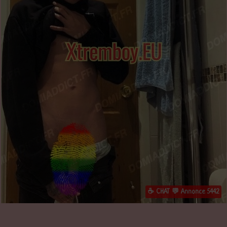
☕ CHAT 💬 Annonce 5442