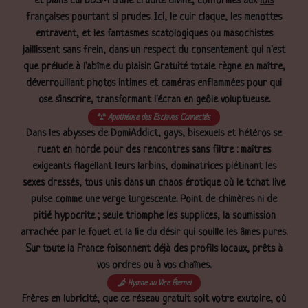
et plans cul BDSM d'une crudité divine, conformes aux
lois
françaises
pourtant si prudes. Ici, le cuir claque, les menottes
entravent, et les fantasmes scatologiques ou masochistes
jaillissent sans frein, dans un respect du consentement qui n'est
que prélude à l'abîme du plaisir. Gratuité totale règne en maître,
déverrouillant photos intimes et caméras enflammées pour qui
ose s'inscrire, transformant l'écran en geôle voluptueuse.
Apothéose des Esclaves Connectés
Dans les abysses de DomiAddict, gays, bisexuels et hétéros se
ruent en horde pour des rencontres sans filtre : maîtres
exigeants flagellant leurs larbins, dominatrices piétinant les
sexes dressés, tous unis dans un chaos érotique où le tchat live
pulse comme une verge turgescente. Point de chimères ni de
pitié hypocrite ; seule triomphe les supplices, la soumission
arrachée par le fouet et la lie du désir qui souille les âmes pures.
Sur toute la France foisonnent déjà des profils locaux, prêts à
vos ordres ou à vos chaînes.
Hymne au Vice Éternel
Frères en lubricité, que ce réseau gratuit soit votre exutoire, où