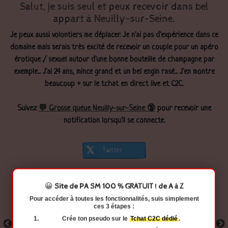
Salut, je suis seul et peux recevoir dans bel
appart à Neuilly-sur-Seine.
Je peux aussi volontiers me déplacer. Je n'ai pas d'expérience dans ce
domaine mais serais très excité de recevoir un couple pour un apéro
érotique / sexuel autour d'une bonne bouteille de champagne par
exemple... J'ai 24 ans, mince grand et un bel engin rasé... J'en montre
beaucoup + sur le tchat en direct live et C2C.
Suivez
💬 Grosse queue Neuilly-sur-Seine 🔞
pour recevoir une
notification lorsqu'il se connecte.
Twitter
😀
Site de PA SM 100 % GRATUIT ! de A à Z
Pour accéder à
toutes les fonctionnalités
, suis simplement
ces 3 étapes :
Crée ton pseudo
sur le
Tchat C2C dédié
.