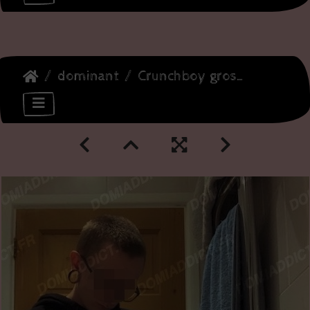
dominant
Crunchboy grosse queue rasée pour cple ou JH