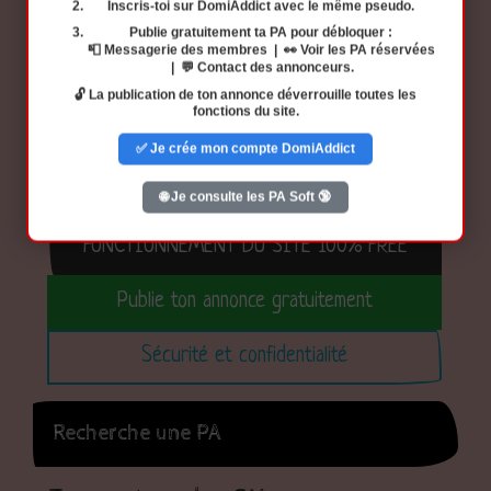
Inscris-toi
sur DomiAddict avec
le même pseudo
.
Publie gratuitement ta PA
pour débloquer :
📮 Messagerie des membres | 👀 Voir les PA réservées
| 💬 Contact des annonceurs.
🔓 La publication de ton annonce déverrouille toutes les
fonctions du site.
✅ Je crée mon compte DomiAddict
Découvre le potentiel gratuit du site
🌐 Je consulte les PA Soft 🔞
FONCTIONNEMENT DU SITE 100% FREE
Publie ton annonce gratuitement
Sécurité et confidentialité
Recherche une PA