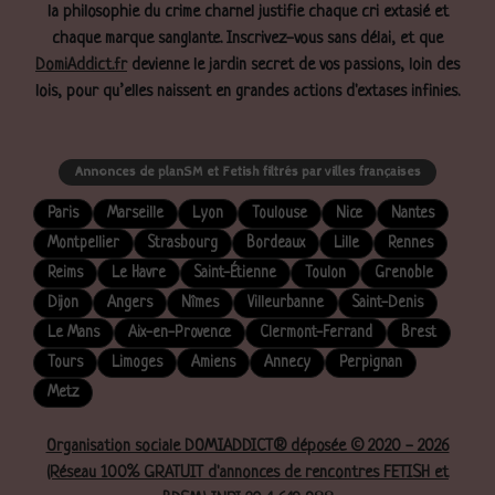
la philosophie du crime charnel justifie chaque cri extasié et
chaque marque sanglante. Inscrivez-vous sans délai, et que
DomiAddict.fr
devienne le jardin secret de vos passions, loin des
lois, pour qu’elles naissent en grandes actions d'extases infinies.
Annonces de planSM et Fetish filtrés par villes françaises
Paris
Marseille
Lyon
Toulouse
Nice
Nantes
Montpellier
Strasbourg
Bordeaux
Lille
Rennes
Reims
Le Havre
Saint-Étienne
Toulon
Grenoble
Dijon
Angers
Nîmes
Villeurbanne
Saint-Denis
Le Mans
Aix-en-Provence
Clermont-Ferrand
Brest
Tours
Limoges
Amiens
Annecy
Perpignan
Metz
Organisation sociale DOMIADDICT® déposée © 2020 - 2026
(Réseau 100% GRATUIT d'annonces de rencontres FETISH et