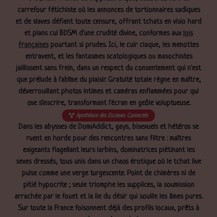
carrefour fétichiste où les annonces de tortionnaires sadiques
et de slaves défient toute censure, offrant tchats en visio hard
et plans cul BDSM d'une crudité divine, conformes aux
lois
françaises
pourtant si prudes. Ici, le cuir claque, les menottes
entravent, et les fantasmes scatologiques ou masochistes
jaillissent sans frein, dans un respect du consentement qui n'est
que prélude à l'abîme du plaisir. Gratuité totale règne en maître,
déverrouillant photos intimes et caméras enflammées pour qui
ose s'inscrire, transformant l'écran en geôle voluptueuse.
Apothéose des Esclaves Connectés
Dans les abysses de DomiAddict, gays, bisexuels et hétéros se
ruent en horde pour des rencontres sans filtre : maîtres
exigeants flagellant leurs larbins, dominatrices piétinant les
sexes dressés, tous unis dans un chaos érotique où le tchat live
pulse comme une verge turgescente. Point de chimères ni de
pitié hypocrite ; seule triomphe les supplices, la soumission
arrachée par le fouet et la lie du désir qui souille les âmes pures.
Sur toute la France foisonnent déjà des profils locaux, prêts à