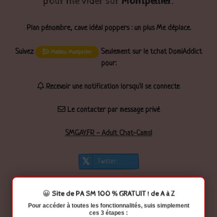
pour me vider sur
Montpellier
.
Plan pénombre, cave idéal poppers : un plus Me déplace.
Suivez
Seulement sur le tchat DomiAddict
Mathieu Montpellier
pour:
Recevoir une notification lorsqu'il se connecte
Le contacter par message privé
SMGAY.FR - Adult Chat-Cams!
Twitter
😀
Site de PA SM 100 % GRATUIT ! de A à Z
Pour accéder à
toutes les fonctionnalités
, suis simplement
ces 3 étapes :