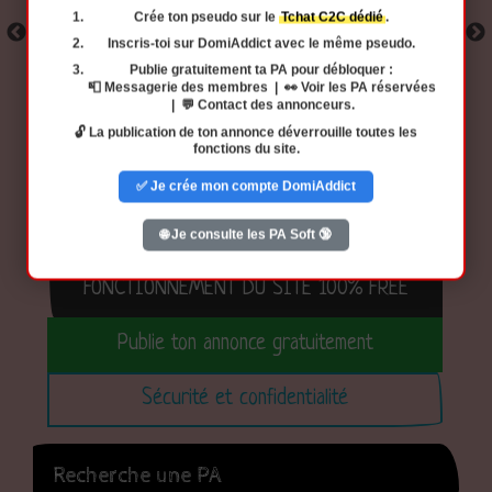
Crée ton pseudo
sur le
Tchat C2C dédié
.
Inscris-toi
sur DomiAddict avec
le même pseudo
.
Publie gratuitement ta PA
pour débloquer :
📮 Messagerie des membres | 👀 Voir les PA réservées
| 💬 Contact des annonceurs.
🔓 La publication de ton annonce déverrouille toutes les
fonctions du site.
✅ Je crée mon compte DomiAddict
Découvre le potentiel gratuit du site
🌐 Je consulte les PA Soft 🔞
FONCTIONNEMENT DU SITE 100% FREE
Publie ton annonce gratuitement
Sécurité et confidentialité
Recherche une PA