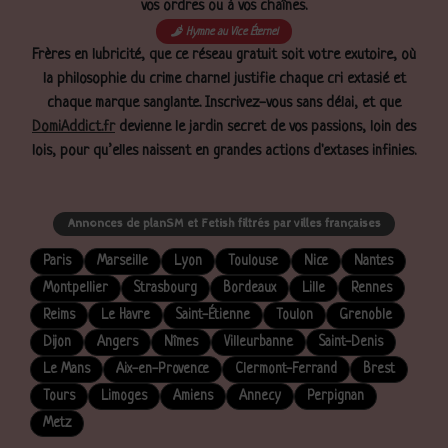
vos ordres ou à vos chaînes.
Hymne au Vice Éternel
Frères en lubricité, que ce réseau gratuit soit votre exutoire, où
la philosophie du crime charnel justifie chaque cri extasié et
chaque marque sanglante. Inscrivez-vous sans délai, et que
DomiAddict.fr
devienne le jardin secret de vos passions, loin des
lois, pour qu’elles naissent en grandes actions d'extases infinies.
Annonces de planSM et Fetish filtrés par villes françaises
Paris
Marseille
Lyon
Toulouse
Nice
Nantes
Montpellier
Strasbourg
Bordeaux
Lille
Rennes
Reims
Le Havre
Saint-Étienne
Toulon
Grenoble
Dijon
Angers
Nîmes
Villeurbanne
Saint-Denis
Le Mans
Aix-en-Provence
Clermont-Ferrand
Brest
Tours
Limoges
Amiens
Annecy
Perpignan
Metz