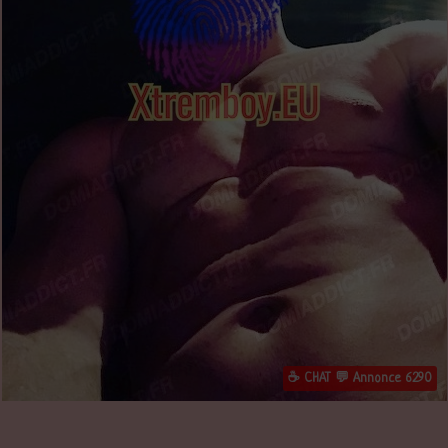
☕ CHAT 💬 Annonce 6290