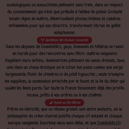
scatologiques ou masochistes jaillissent sans frein, dans un respect
du consentement qui n'est que prélude à l'abîme du plaisir. Gratuité
totale règne en maître, déverrouillant photos intimes et caméras
enflammées pour qui ose s'inscrire, transformant l'écran en geôle
voluptueuse.
Apothéose des Esclaves Connectés
Dans les abysses de DomiAddict, gays, bisexuels et hétéros se ruent
en horde pour des rencontres sans filtre : maîtres exigeants
flagellant leurs larbins, dominatrices piétinant les sexes dressés, tous
unis dans un chaos érotique où le tchat live pulse comme une verge
turgescente. Point de chimères ni de pitié hypocrite ; seule triomphe
les supplices, la soumission arrachée par le fouet et la lie du désir qui
souille les âmes pures. Sur toute la France foisonnent déjà des profils
locaux, prêts à vos ordres ou à vos chaînes.
Hymne au Vice Éternel
Frères en lubricité, que ce réseau gratuit soit votre exutoire, où la
philosophie du crime charnel justifie chaque cri extasié et chaque
marque sanglante. Inscrivez-vous sans délai, et que
DomiAddict.fr