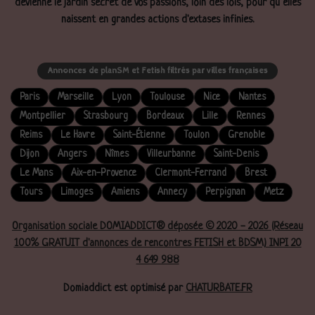
devienne le jardin secret de vos passions, loin des lois, pour qu’elles
naissent en grandes actions d'extases infinies.
Annonces de planSM et Fetish filtrés par villes françaises
Paris
Marseille
Lyon
Toulouse
Nice
Nantes
Montpellier
Strasbourg
Bordeaux
Lille
Rennes
Reims
Le Havre
Saint-Étienne
Toulon
Grenoble
Dijon
Angers
Nîmes
Villeurbanne
Saint-Denis
Le Mans
Aix-en-Provence
Clermont-Ferrand
Brest
Tours
Limoges
Amiens
Annecy
Perpignan
Metz
Organisation sociale DOMIADDICT® déposée © 2020 - 2026 (Réseau
100% GRATUIT d'annonces de rencontres FETISH et BDSM) INPI 20
4 649 988
Domiaddict est optimisé par
CHATURBATE.FR