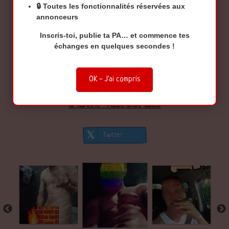
🔒 Toutes les
fonctionnalités réservées aux
bite TBM, Exhib et voyeurs, BDSM.
annonceurs
Suivez
Seulement sur le tchat DomiAddict pour:
stoh83
Inscris-toi, publie ta PA… et commence tes
échanges en quelques secondes !
Recevoir une notification lorsqu'il se connecte
OK - J'ai compris
Le contacter par message privé
SMGAY.FR - Adult Chat-Cams!
Twitter