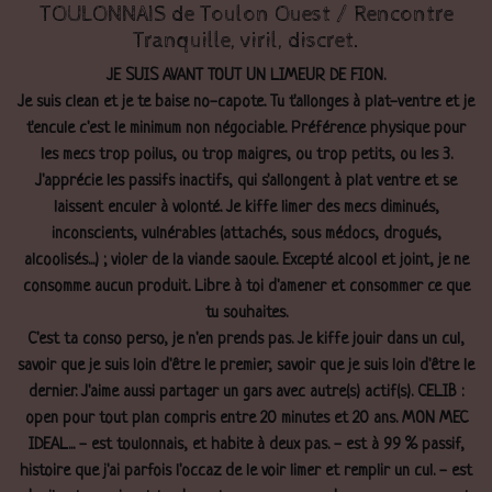
TOULONNAIS de Toulon Ouest / Rencontre
Tranquille, viril, discret.
JE SUIS AVANT TOUT UN LIMEUR DE FION.
Je suis clean et je te baise no-capote. Tu t'allonges à plat-ventre et je
t'encule c'est le minimum non négociable. Préférence physique pour
les mecs trop poilus, ou trop maigres, ou trop petits, ou les 3.
J'apprécie les passifs inactifs, qui s'allongent à plat ventre et se
laissent enculer à volonté. Je kiffe limer des mecs diminués,
inconscients, vulnérables (attachés, sous médocs, drogués,
alcoolisés...) ; violer de la viande saoule. Excepté alcool et joint, je ne
consomme aucun produit. Libre à toi d'amener et consommer ce que
tu souhaites.
C'est ta conso perso, je n'en prends pas. Je kiffe jouir dans un cul,
savoir que je suis loin d'être le premier, savoir que je suis loin d'être le
dernier. J'aime aussi partager un gars avec autre(s) actif(s). CELIB :
open pour tout plan compris entre 20 minutes et 20 ans. MON MEC
IDEAL... - est toulonnais, et habite à deux pas. - est à 99 % passif,
histoire que j'ai parfois l'occaz de le voir limer et remplir un cul. - est